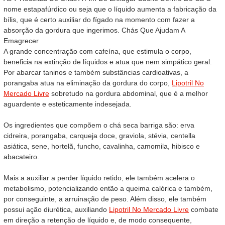
nome estapafúrdico ou seja que o líquido aumenta a fabricação da
bílis, que é certo auxiliar do fígado na momento com fazer a
absorção da gordura que ingerimos. Chás Que Ajudam A
Emagrecer
A grande concentração com cafeína, que estimula o corpo,
beneficia na extinção de líquidos e atua que nem simpático geral.
Por abarcar taninos e também substâncias cardioativas, a
porangaba atua na eliminação da gordura do corpo,
Lipotril No
Mercado Livre
sobretudo na gordura abdominal, que é a melhor
aguardente e esteticamente indesejada.
Os ingredientes que compõem o chá seca barriga são: erva
cidreira, porangaba, carqueja doce, graviola, stévia, centella
asiática, sene, hortelã, funcho, cavalinha, camomila, hibisco e
abacateiro.
Mais a auxiliar a perder líquido retido, ele também acelera o
metabolismo, potencializando então a queima calórica e também,
por conseguinte, a arruinação de peso. Além disso, ele também
possui ação diurética, auxiliando
Lipotril No Mercado Livre
combate
em direção a retenção de líquido e, de modo consequente,