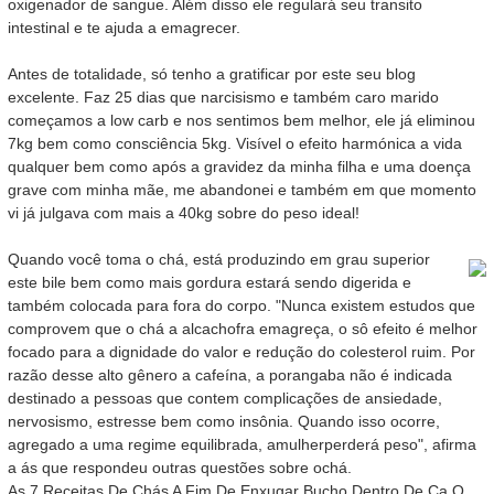
oxigenador de sangue. Além disso ele regulará seu transito
intestinal e te ajuda a emagrecer.
Antes de totalidade, só tenho a gratificar por este seu blog
excelente. Faz 25 dias que narcisismo e também caro marido
começamos a low carb e nos sentimos bem melhor, ele já eliminou
7kg bem como consciência 5kg. Visível o efeito harmónica a vida
qualquer bem como após a gravidez da minha filha e uma doença
grave com minha mãe, me abandonei e também em que momento
vi já julgava com mais a 40kg sobre do peso ideal!
Quando você toma o chá, está produzindo em grau superior
este bile bem como mais gordura estará sendo digerida e
também colocada para fora do corpo. "Nunca existem estudos que
comprovem que o chá a alcachofra emagreça, o sô efeito é melhor
focado para a dignidade do valor e redução do colesterol ruim. Por
razão desse alto gênero a cafeína, a porangaba não é indicada
destinado a pessoas que contem complicações de ansiedade,
nervosismo, estresse bem como insônia. Quando isso ocorre,
agregado a uma regime equilibrada, amulherperderá peso", afirma
a ás que respondeu outras questões sobre ochá.
As 7 Receitas De Chás A Fim De Enxugar Bucho Dentro De Ca O