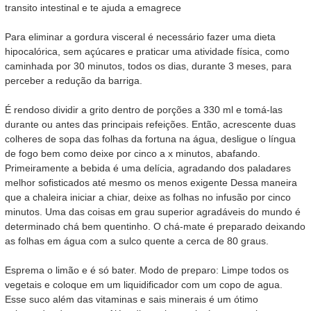
transito intestinal e te ajuda a emagrece
Para eliminar a gordura visceral é necessário fazer uma dieta
hipocalórica, sem açúcares e praticar uma atividade física, como
caminhada por 30 minutos, todos os dias, durante 3 meses, para
perceber a redução da barriga.
É rendoso dividir a grito dentro de porções a 330 ml e tomá-las
durante ou antes das principais refeições. Então, acrescente duas
colheres de sopa das folhas da fortuna na água, desligue o língua
de fogo bem como deixe por cinco a x minutos, abafando.
Primeiramente a bebida é uma delícia, agradando dos paladares
melhor sofisticados até mesmo os menos exigente Dessa maneira
que a chaleira iniciar a chiar, deixe as folhas no infusão por cinco
minutos. Uma das coisas em grau superior agradáveis do mundo é
determinado chá bem quentinho. O chá-mate é preparado deixando
as folhas em água com a sulco quente a cerca de 80 graus.
Esprema o limão e é só bater. Modo de preparo: Limpe todos os
vegetais e coloque em um liquidificador com um copo de agua.
Esse suco além das vitaminas e sais minerais é um ótimo