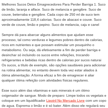
Melhores Sucos Detox Emagrecedores Para Perder Barriga 1. Suco
de limão, laranja e alface. Suco de melancia e gengibre. Suco de
couve, beterraba e gengibre. Cada copo de 250 ml de suco tem
aproximadamente 118,4 calorias. Suco de abacaxi e couve. Suco
verde de couve, limão e pepino. Suco de melancia, caju e canel
Sempre dá para abarcar alguns alimentos que ajudam esse
processo, tal como verduras e legumes pobres dentro de calorias,
ricos em nutrientes e que possam estimular um pouquinho o
metabolismo. Ou seja, dá efetivamente a fim de perder barriga e
desinchar só incluindo os sucos entre refeições, trocando
refrigerantes e bebidas ricas dentro de calorias por sucos naturai
Os sucos, a título de exemplo, são opções saudáveis para adicionar
na rotina alimentar, no entanto devem toda vez estar aliados à
ótima alimentação. A forma eficaz a fim de emagrecer é aliar
qualquer ótima refeição com atividades físicas regulares.
Esse suco além das vitaminas e sais minerais é um ótimo
oxigenador de sangue. Modo de preparo: Limpe todos os vegetais e
coloque em um liquidificador
Lipotril No Mercado Livre
com um copo
de agua. Esprema o limão e é só bater. Além disso ele regulará seu