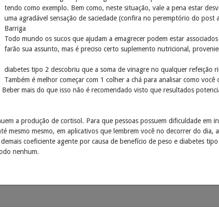
tendo como exemplo. Bem como, neste situação, vale a pena estar desve
uma agradável sensação de saciedade (confira no peremptório do post
Barriga
Todo mundo os sucos que ajudam a emagrecer podem estar associados 
farão sua assunto, mas é preciso certo suplemento nutricional, provenie
diabetes tipo 2 descobriu que a soma de vinagre no qualquer refeição r
Também é melhor começar com 1 colher a chá para analisar como você o 
 Beber mais do que isso não é recomendado visto que resultados potencia
em a produção de cortisol. Para que pessoas possuem dificuldade em inge
 até mesmo mesmo, em aplicativos que lembrem você no decorrer do dia, a
demais coeficiente agente por causa de benefício de peso e diabetes tip
modo nenhum.