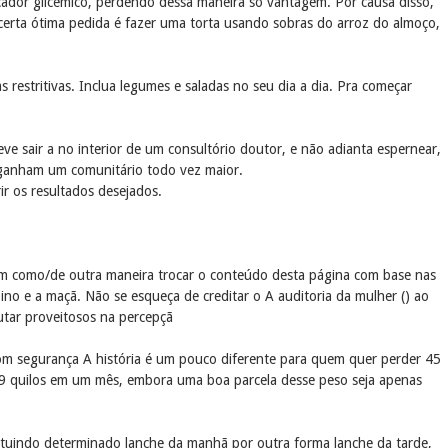
icador glicêmico, perdendo dessa maneira sô vantagem. Por causa disso,
rta ótima pedida é fazer uma torta usando sobras do arroz do almoço,
 restritivas. Inclua legumes e saladas no seu dia a dia. Pra começar
ve sair a no interior de um consultório doutor, e não adianta espernear,
 ganham um comunitário todo vez maior.
r os resultados desejados.
em como/de outra maneira trocar o conteúdo desta página com base nas
no e a maçã. Não se esqueça de creditar o A auditoria da mulher () ao
lutar proveitosos na percepçã
 com segurança A história é um pouco diferente para quem quer perder 45
 9 quilos em um mês, embora uma boa parcela desse peso seja apenas
uindo determinado lanche da manhã por outra forma lanche da tarde,