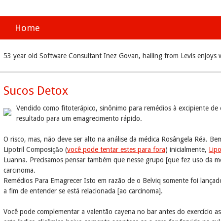
Home
53 year old Software Consultant Inez Govan, hailing from Levis enjoys
Sucos Detox
Vendido como fitoterápico, sinônimo para remédios à excipiente d
resultado para um emagrecimento rápido.
O risco, mas, não deve ser alto na análise da médica Rosângela Réa. Be
Lipotril Composiçăo (
você pode tentar estes para fora
) inicialmente,
Lip
Luanna. Precisamos pensar também que nesse grupo [que fez uso da me
carcinoma.
Remédios Para Emagrecer Isto em razão de o Belviq somente foi lançad
a fim de entender se está relacionada [ao carcinoma].
Você pode complementar a valentão cayena no bar antes do exercício as