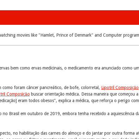
 watching movies like "Hamlet, Prince of Denmark" and Computer program
e ervas bem como ervas medicinais, o medicamento era anunciado como um
m como foram câncer pancreático, de bofe, colorretal,
Lipotril Composiçăo
otril Composiçăo
buscar orientação médica. Dessa maneira que começou a
dicação] eram todos obesos", explica a médica, que reforça o perigo c
o no Brasil em outubro de 2019, embora tenha recebido a aquiescência 
pecto, no habilitação das carnes do almoço e do jantar por outra forma