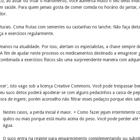
ulco, ao assar ou fritar o mantimento, você aumenta muito o seu dedo ind
aúde. Para quem jamais gosta de comer comida no horário do jantar, ce
dor.
aturais. Coma frutas com sementes ou castanhas no lanche. Não faça dietas
a e exercícios regularmente.
manos na atualidade. Por isso, alertam os especialistas, a chave sempre de
. A fim de ajudar neste processo os medicamentos destinado a emagrecer
ombinada a exercícios físicos são uma surpreendente maneira com adquiri
cer', isto vago sob a licença Creative Commons. Você pode trespassar b
 seu suco detox poderá apoderar-se com alguns pedacinhos a casca de pepi
rora de ingerir, porém aconselho não filtrar esses pedaços porque eles sa
Nestes casos, a perda inicial é maior. + Como fazer jejum intermitente
quilos ou mais porque está muito acima do peso. Você pode perder até
água.
O suco entra na regime para emagrecimento complementando ou substit