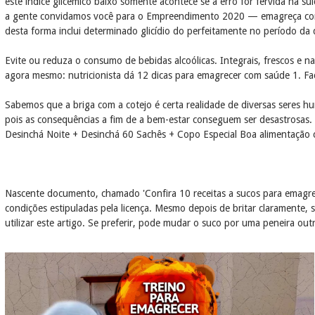
este índice glicêmico baixo somente acontece se a erro for fervida na s
a gente convidamos você para o Empreendimento 2020 — emagreça com s
desta forma inclui determinado glicídio do perfeitamente no período da 
Evite ou reduza o consumo de bebidas alcoólicas. Integrais, frescos e n
agora mesmo: nutricionista dá 12 dicas para emagrecer com saúde 1. Faç
Sabemos que a briga com a cotejo é certa realidade de diversas seres hu
pois as consequências a fim de a bem-estar conseguem ser desastrosas
Desinchá Noite + Desinchá 60 Sachês + Copo Especial Boa alimentação c
Nascente documento, chamado 'Confira 10 receitas a sucos para emagre
condições estipuladas pela licença. Mesmo depois de britar claramente,
utilizar este artigo. Se preferir, pode mudar o suco por uma peneira out