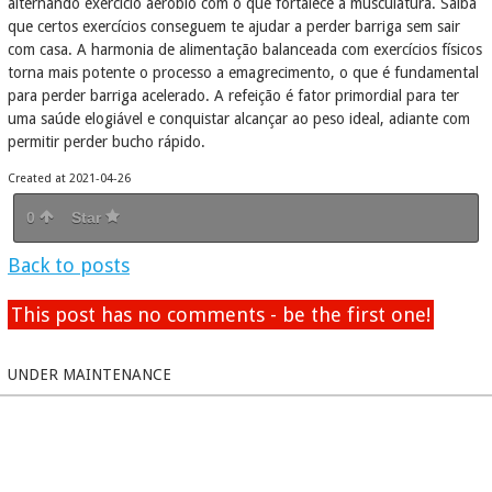
alternando exercício aeróbio com o que fortalece a musculatura. Saiba
que certos exercícios conseguem te ajudar a perder barriga sem sair
com casa. A harmonia de alimentação balanceada com exercícios físicos
torna mais potente o processo a emagrecimento, o que é fundamental
para perder barriga acelerado. A refeição é fator primordial para ter
uma saúde elogiável e conquistar alcançar ao peso ideal, adiante com
permitir perder bucho rápido.
Created at 2021-04-26
0
Star
Back to posts
This post has no comments - be the first one!
UNDER MAINTENANCE