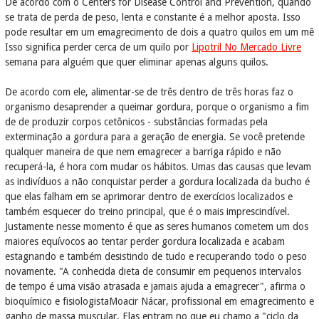
De acordo com o Centers for Disease Control and Prevention, quando
se trata de perda de peso, lenta e constante é a melhor aposta. Isso
pode resultar em um emagrecimento de dois a quatro quilos em um mê
Isso significa perder cerca de um quilo por
Lipotril No Mercado Livre
semana para alguém que quer eliminar apenas alguns quilos.
De acordo com ele, alimentar-se de três dentro de três horas faz o
organismo desaprender a queimar gordura, porque o organismo a fim
de de produzir corpos cetônicos - substâncias formadas pela
exterminação a gordura para a geração de energia. Se você pretende
qualquer maneira de que nem emagrecer a barriga rápido e não
recuperá-la, é hora com mudar os hábitos. Umas das causas que levam
as indivíduos a não conquistar perder a gordura localizada da bucho é
que elas falham em se aprimorar dentro de exercícios localizados e
também esquecer do treino principal, que é o mais imprescindível.
Justamente nesse momento é que as seres humanos cometem um dos
maiores equívocos ao tentar perder gordura localizada e acabam
estagnando e também desistindo de tudo e recuperando todo o peso
novamente. "A conhecida dieta de consumir em pequenos intervalos
de tempo é uma visão atrasada e jamais ajuda a emagrecer", afirma o
bioquímico e fisiologistaMoacir Nácar, profissional em emagrecimento e
ganho de massa muscular. Elas entram no que eu chamo a "ciclo da