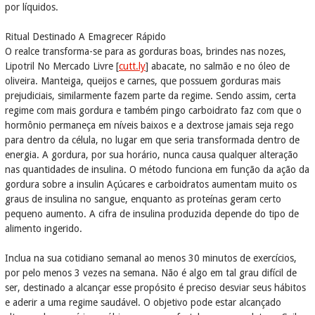
por líquidos.
Ritual Destinado A Emagrecer Rápido
O realce transforma-se para as gorduras boas, brindes nas nozes,
Lipotril No Mercado Livre [
cutt.ly
] abacate, no salmão e no óleo de
oliveira. Manteiga, queijos e carnes, que possuem gorduras mais
prejudiciais, similarmente fazem parte da regime. Sendo assim, certa
regime com mais gordura e também pingo carboidrato faz com que o
hormônio permaneça em níveis baixos e a dextrose jamais seja rego
para dentro da célula, no lugar em que seria transformada dentro de
energia. A gordura, por sua horário, nunca causa qualquer alteração
nas quantidades de insulina. O método funciona em função da ação da
gordura sobre a insulin Açúcares e carboidratos aumentam muito os
graus de insulina no sangue, enquanto as proteínas geram certo
pequeno aumento. A cifra de insulina produzida depende do tipo de
alimento ingerido.
Inclua na sua cotidiano semanal ao menos 30 minutos de exercícios,
por pelo menos 3 vezes na semana. Não é algo em tal grau difícil de
ser, destinado a alcançar esse propósito é preciso desviar seus hábitos
e aderir a uma regime saudável. O objetivo pode estar alcançado