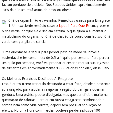
faziam pontapé de bicicleta. Nos Estados Unidos, aproximadamente
70% da público está acima do peso ou obeso.
Chá de capim limão e cavalinha. Remédios caseiros para Emagrecer
1. Um excelente remédio caseiro
Lipotril Para Que Es
emagrecer é
o chá verde, porque ele é rico em cafeína, o que ajuda a aumentar o
metabolismo do organismo. Chá de chapéu-de-couro com hibisco. Chá
verde com gengibre e canela.
"Uma orientação a seguir para perder peso de modo saudável e
sustentável é ter como meta de 0,5 a 1 quilo por semana. Para perder
um quilo por semana, você vai precisar queimar e reduzir sua ingestão
de alimentos em aproximadamente 1.000 calorias por dia", disse Clark.
Os Melhores Exercícios Destinado A Emagrecer
Essa é outro treino tranquilo destinado a estar feito, desde o nascente
ao avançado, para ajudar a revigorar a região do barriga e queimar
gordura. Uma prática pouco divulgada, mas que beneficia e muito na
queimação de calorias. Para quem busca emagrecer, combinando a
corrida bem como vida correta, depois será possível convicção os
efeitos. No uma hora com marcha, pode-se perder inclusive 190