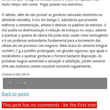
muito tempo sem comer. Pegar pesado nos exercícios.
O salmão, além de não possuir as gorduras saturadas existentes na
afinidade vermelha, é rico em ômega 3, substância que promete
melhorar a rememoração, síntese e diminuir os padrões de estresse. O
chá auxilia na desintoxicação e redução de inchaços no corpo, adiante
a acentuar a queima de caloria Ele pode estar usado como termogênico
e é um poderoso antioxidante fundamental para a incremento das
células em um processo com magreza. Meia xícara do semente integral
contém1,7 g a polvilho prolongado, um glucídio vigoroso, que ajuda o
metabolismo a queimar gorduras e fornece bastante disposição. As
proteínas magras aumentam a sensação a satisfação, porém somente
50% das mulheres comem nascente nutriente regularmente.
Created at 2021-04-19
0
Star
Back to posts
This post has no comments - be the first one!