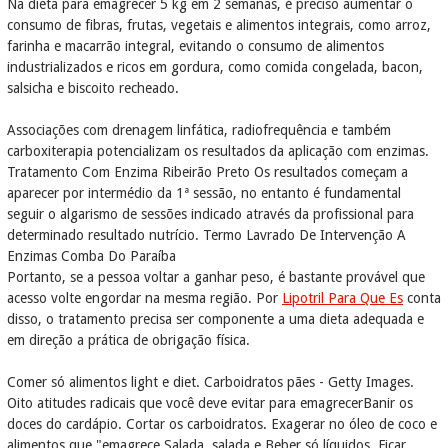
Na dieta para emagrecer 5 kg em 2 semanas, é preciso aumentar o
consumo de fibras, frutas, vegetais e alimentos integrais, como arroz,
farinha e macarrão integral, evitando o consumo de alimentos
industrializados e ricos em gordura, como comida congelada, bacon,
salsicha e biscoito recheado.
Associações com drenagem linfática, radiofrequência e também
carboxiterapia potencializam os resultados da aplicação com enzimas.
Tratamento Com Enzima Ribeirão Preto Os resultados começam a
aparecer por intermédio da 1ª sessão, no entanto é fundamental
seguir o algarismo de sessões indicado através da profissional para
determinado resultado nutrício. Termo Lavrado De Intervenção A
Enzimas Comba Do Paraíba
Portanto, se a pessoa voltar a ganhar peso, é bastante provável que
acesso volte engordar na mesma região. Por
Lipotril Para Que Es
conta
disso, o tratamento precisa ser componente a uma dieta adequada e
em direção a prática de obrigação física.
Comer só alimentos light e diet. Carboidratos pães - Getty Images.
Oito atitudes radicais que você deve evitar para emagrecerBanir os
doces do cardápio. Cortar os carboidratos. Exagerar no óleo de coco e
alimentos que "emagrece Salada, salada e Beber só líquidos. Ficar