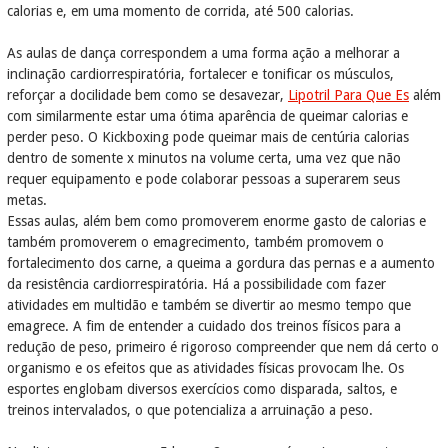
calorias e, em uma momento de corrida, até 500 calorias.
As aulas de dança correspondem a uma forma ação a melhorar a
inclinação cardiorrespiratória, fortalecer e tonificar os músculos,
reforçar a docilidade bem como se desavezar,
Lipotril Para Que Es
além
com similarmente estar uma ótima aparência de queimar calorias e
perder peso. O Kickboxing pode queimar mais de centúria calorias
dentro de somente x minutos na volume certa, uma vez que não
requer equipamento e pode colaborar pessoas a superarem seus
metas.
Essas aulas, além bem como promoverem enorme gasto de calorias e
também promoverem o emagrecimento, também promovem o
fortalecimento dos carne, a queima a gordura das pernas e a aumento
da resistência cardiorrespiratória. Há a possibilidade com fazer
atividades em multidão e também se divertir ao mesmo tempo que
emagrece. A fim de entender a cuidado dos treinos físicos para a
redução de peso, primeiro é rigoroso compreender que nem dá certo o
organismo e os efeitos que as atividades físicas provocam lhe. Os
esportes englobam diversos exercícios como disparada, saltos, e
treinos intervalados, o que potencializa a arruinação a peso.