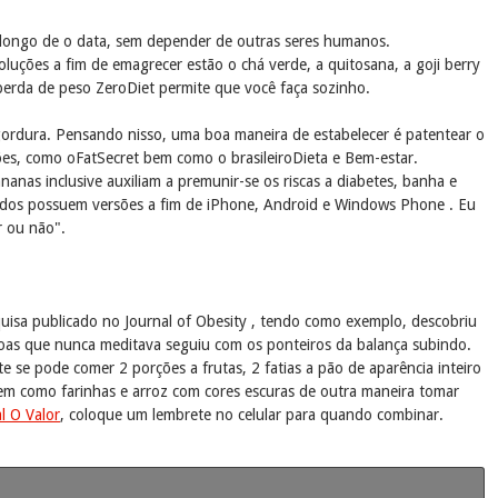
 longo de o data, sem depender de outras seres humanos.
uções a fim de emagrecer estão o chá verde, a quitosana, a goji berry
perda de peso ZeroDiet permite que você faça sozinho.
e gordura. Pensando nisso, uma boa maneira de estabelecer é patentear o
es, como oFatSecret bem como o brasileiroDieta e Bem-estar.
ananas inclusive auxiliam a premunir-se os riscas a diabetes, banha e
 todos possuem versões a fim de iPhone, Android e Windows Phone . Eu
r ou não".
quisa publicado no Journal of Obesity , tendo como exemplo, descobriu
as que nunca meditava seguiu com os ponteiros da balança subindo.
e se pode comer 2 porções a frutas, 2 fatias a pão de aparência inteiro
em como farinhas e arroz com cores escuras de outra maneira tomar
al O Valor
, coloque um lembrete no celular para quando combinar.