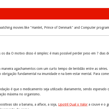
 watching movies like "Hamlet, Prince of Denmark" and Computer program
s dia O motivo disso é simples: é mais possível perder peso em 7 dias d
utra maneira agachamentos com um curto tempo de lentidão entre as séri
to obrigação fundamental na imunidade e na bem-estar mental. Para come
ndação é que o medicamento seja utilizado diariamente, sendo esperado 
tração máxima no organismo.
ositivas são a banana, a alface, a soja,
Lipotril Qual o Valor
a couve e o gr