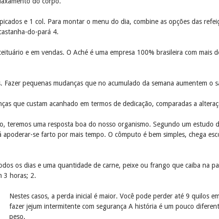
elaxamento do corpo.
dos e 1 col. Para montar o menu do dia, combine as opções das refeições
castanha-do-pará 4.
receituário e em vendas. O Aché é uma empresa 100% brasileira com mais
os. Fazer pequenas mudanças que no acumulado da semana aumentem o sal
as que custam acanhado em termos de dedicação, comparadas a alterações
o, teremos uma resposta boa do nosso organismo. Segundo um estudo de
á apoderar-se farto por mais tempo. O cômputo é bem simples, chega esc
odos os dias e uma quantidade de carne, peixe ou frango que caiba na pa
 3 horas; 2.
Nestes casos, a perda inicial é maior. Você pode perder até 9 quilo
fazer jejum intermitente com segurança A história é um pouco difere
peso.