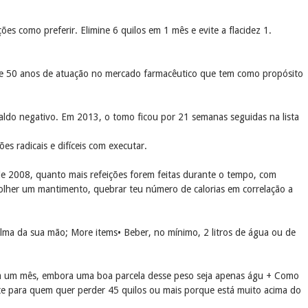
 como preferir. Elimine 6 quilos em 1 mês e evite a flacidez 1.
 de 50 anos de atuação no mercado farmacêutico que tem como propósito
do negativo. Em 2013, o tomo ficou por 21 semanas seguidas na lista
 radicais e difíceis com executar.
 2008, quanto mais refeições forem feitas durante o tempo, com
olher um mantimento, quebrar teu número de calorias em correlação a
lma da sua mão; More items• Beber, no mínimo, 2 litros de água ou de
s em um mês, embora uma boa parcela desse peso seja apenas águ + Como
nte para quem quer perder 45 quilos ou mais porque está muito acima do