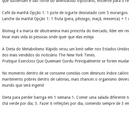
que sustentam e são fonte do aminoácido triptofano, eficiente para o r
Café da manhã Opção 1: 1 pote de iogurte desnatado com 5 morangos pica
Lanche da manhã Opção 1: 1 fruta (pera, pêssego, maçã, mexerica) + 1 
Biomag é a marca de sibutramina mais prescrita do mercado, líder em 
levar mais vida às pessoas onde quer que elas esteja
A Dieta do Metabolismo Rápido virou um best-seller nos Estados Unid
dos mais vendidos do noticiário The New York Times.
Pratique Exercícios Que Queimam Gordu Principalmente se forem mudanç
No momento dentro de se consome comidas com diminuto índice calóric
mantimento pobres dentro de calorias, mais chances o organismo dever
mundo que será ingerid
Dieta para perder barriga em 1 semana 1. Comer uma salada diferente t
chá verde por dia; 3. Fazer 6 refeições por dia, comendo sempre de 3 em