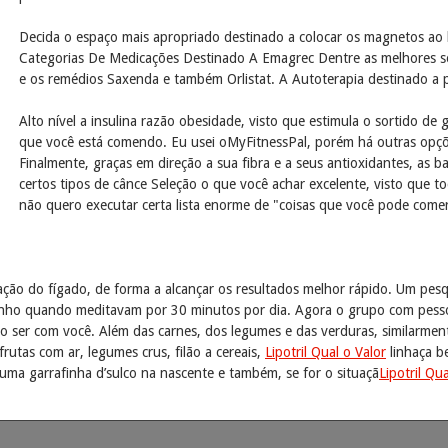
Decida o espaço mais apropriado destinado a colocar os magnetos ao
Categorias De Medicações Destinado A Emagrec Dentre as melhores sol
e os remédios Saxenda e também Orlistat. A Autoterapia destinado a 
Alto nível a insulina razão obesidade, visto que estimula o sortido d
que você está comendo. Eu usei oMyFitnessPal, porém há outras opçõ
Finalmente, graças em direção a sua fibra e a seus antioxidantes, as b
certos tipos de cânce Seleção o que você achar excelente, visto que
não quero executar certa lista enorme de "coisas que você pode come
ação do fígado, de forma a alcançar os resultados melhor rápido. Um pes
nho quando meditavam por 30 minutos por dia. Agora o grupo com pesso
o ser com você. Além das carnes, dos legumes e das verduras, similarment
rutas com ar, legumes crus, filão a cereais,
Lipotril Qual o Valor
linhaça b
 uma garrafinha d’sulco na nascente e também, se for o situaçã
Lipotril Qu