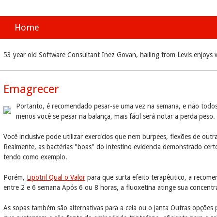
Home
53 year old Software Consultant Inez Govan, hailing from Levis enjoys
Emagrecer
Portanto, é recomendado pesar-se uma vez na semana, e não todos o
menos você se pesar na balança, mais fácil será notar a perda peso.
Você inclusive pode utilizar exercícios que nem burpees, flexões de o
Realmente, as bactérias "boas" do intestino evidencia demonstrado cer
tendo como exemplo.
Porém,
Lipotril Qual o Valor
para que surta efeito terapêutico, a recome
entre 2 e 6 semana Após 6 ou 8 horas, a fluoxetina atinge sua concen
As sopas também são alternativas para a ceia ou o janta Outras opções p